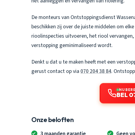
het aanleggen en vervangen van riolering.
De monteurs van Ontstoppingsdienst Wassenaa
beschikken zij over de juiste middelen om elk
rioolinspecties uitvoeren, het riool vervangen
verstopping geminimaliseerd wordt.
Denkt u dat u te maken heeft met een verstop
gerust contact op via
070 204 38 84
.
Ontstopp
NU BER
BEL 0
Onze beloften
3 maanden garantie
Geen vo