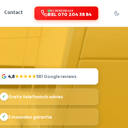
Contact
NU BEREIKBAAR
BEL 070 204 38 84
4,8
★★★★★
581 Google reviews
✓
Gratis telefonisch advies
✓
3 maanden garantie