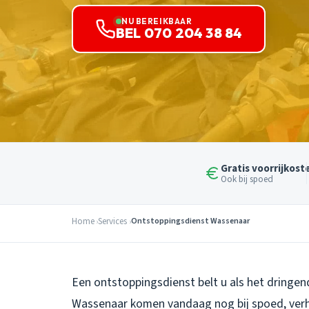
NU BEREIKBAAR
BEL 070 204 38 84
Gratis voorrijkost
Ook bij spoed
Home
Services
Ontstoppingsdienst Wassenaar
Een ontstoppingsdienst belt u als het dringend
Wassenaar komen vandaag nog bij spoed, verh